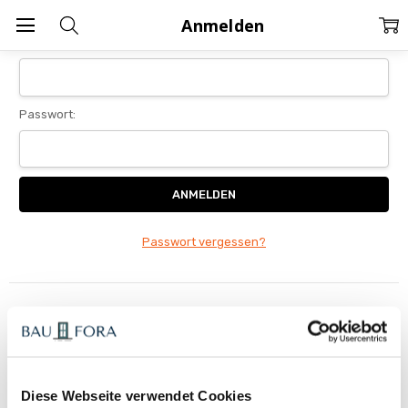
Home
Anmelden
Anmelden
E-Mail-Adresse:
Passwort:
Passwort vergessen?
Neuer Kunde?
Wenn Sie ein Konto bei uns erstellen, haben Sie folgende
Möglichkeiten:
Schnellerer Bezahlvorgang
Diese Webseite verwendet Cookies
Speicherung mehrerer Lieferadressen