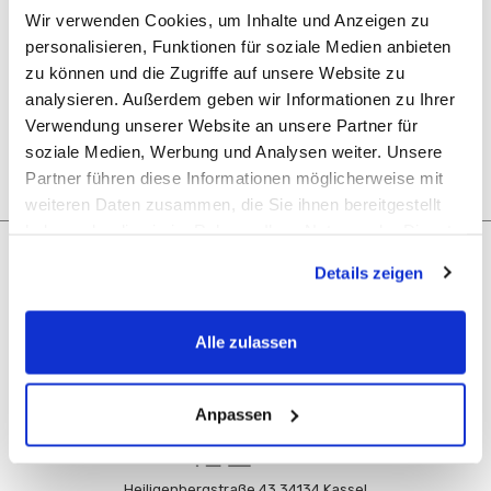
Zugang zu Ihrem Bestellverlauf
Wir verwenden Cookies, um Inhalte und Anzeigen zu
Tracking von neuen Bestellungen
personalisieren, Funktionen für soziale Medien anbieten
Hinzufügen von Artikeln zu Ihrer Wunschliste
zu können und die Zugriffe auf unsere Website zu
analysieren. Außerdem geben wir Informationen zu Ihrer
KONTO ERSTELLEN
Verwendung unserer Website an unsere Partner für
soziale Medien, Werbung und Analysen weiter. Unsere
Partner führen diese Informationen möglicherweise mit
weiteren Daten zusammen, die Sie ihnen bereitgestellt
haben oder die sie im Rahmen Ihrer Nutzung der Dienste
gesammelt haben.
Navigation
Details zeigen
Unsere Kategorien
Alle zulassen
Rechtliches
Anpassen
Heiligenbergstraße 43 34134 Kassel