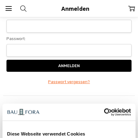
Home
Anmelden
Anmelden
E-Mail-Adresse:
Passwort:
Passwort vergessen?
Neuer Kunde?
Wenn Sie ein Konto bei uns erstellen, haben Sie folgende
Möglichkeiten:
Schnellerer Bezahlvorgang
Diese Webseite verwendet Cookies
Speicherung mehrerer Lieferadressen