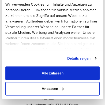
Zugang zu Ihrem Bestellverlauf
Wir verwenden Cookies, um Inhalte und Anzeigen zu
Tracking von neuen Bestellungen
personalisieren, Funktionen für soziale Medien anbieten
Hinzufügen von Artikeln zu Ihrer Wunschliste
zu können und die Zugriffe auf unsere Website zu
analysieren. Außerdem geben wir Informationen zu Ihrer
KONTO ERSTELLEN
Verwendung unserer Website an unsere Partner für
soziale Medien, Werbung und Analysen weiter. Unsere
Partner führen diese Informationen möglicherweise mit
weiteren Daten zusammen, die Sie ihnen bereitgestellt
haben oder die sie im Rahmen Ihrer Nutzung der Dienste
gesammelt haben.
Navigation
Details zeigen
Unsere Kategorien
Alle zulassen
Rechtliches
Anpassen
Heiligenbergstraße 43 34134 Kassel