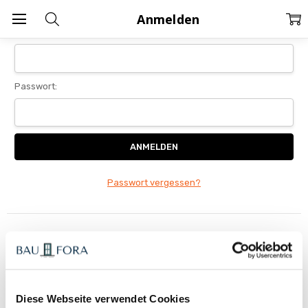
Home
Anmelden
Anmelden
E-Mail-Adresse:
Passwort:
Passwort vergessen?
Neuer Kunde?
Wenn Sie ein Konto bei uns erstellen, haben Sie folgende
Möglichkeiten:
Schnellerer Bezahlvorgang
Diese Webseite verwendet Cookies
Speicherung mehrerer Lieferadressen