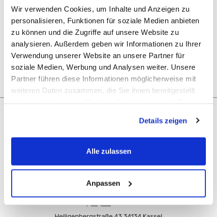
Zugang zu Ihrem Bestellverlauf
Wir verwenden Cookies, um Inhalte und Anzeigen zu
Tracking von neuen Bestellungen
personalisieren, Funktionen für soziale Medien anbieten
Hinzufügen von Artikeln zu Ihrer Wunschliste
zu können und die Zugriffe auf unsere Website zu
analysieren. Außerdem geben wir Informationen zu Ihrer
KONTO ERSTELLEN
Verwendung unserer Website an unsere Partner für
soziale Medien, Werbung und Analysen weiter. Unsere
Partner führen diese Informationen möglicherweise mit
weiteren Daten zusammen, die Sie ihnen bereitgestellt
haben oder die sie im Rahmen Ihrer Nutzung der Dienste
gesammelt haben.
Navigation
Details zeigen
Unsere Kategorien
Alle zulassen
Rechtliches
Anpassen
Heiligenbergstraße 43 34134 Kassel