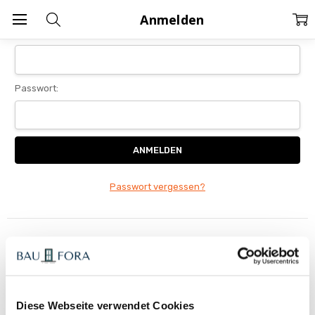
Home
Anmelden
Anmelden
E-Mail-Adresse:
Passwort:
Passwort vergessen?
Neuer Kunde?
Wenn Sie ein Konto bei uns erstellen, haben Sie folgende
Möglichkeiten:
Schnellerer Bezahlvorgang
Diese Webseite verwendet Cookies
Speicherung mehrerer Lieferadressen