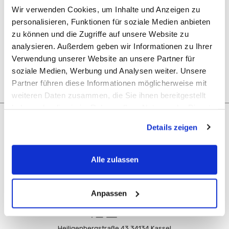
Zugang zu Ihrem Bestellverlauf
Wir verwenden Cookies, um Inhalte und Anzeigen zu
Tracking von neuen Bestellungen
personalisieren, Funktionen für soziale Medien anbieten
Hinzufügen von Artikeln zu Ihrer Wunschliste
zu können und die Zugriffe auf unsere Website zu
analysieren. Außerdem geben wir Informationen zu Ihrer
KONTO ERSTELLEN
Verwendung unserer Website an unsere Partner für
soziale Medien, Werbung und Analysen weiter. Unsere
Partner führen diese Informationen möglicherweise mit
weiteren Daten zusammen, die Sie ihnen bereitgestellt
haben oder die sie im Rahmen Ihrer Nutzung der Dienste
gesammelt haben.
Navigation
Details zeigen
Unsere Kategorien
Alle zulassen
Rechtliches
Anpassen
Heiligenbergstraße 43 34134 Kassel