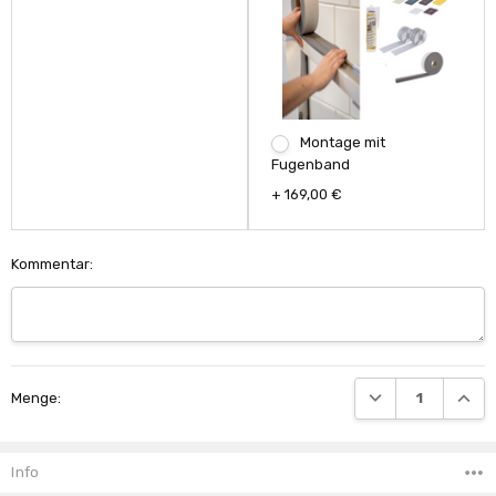
Montage mit
Fugenband
+ 169,00 €
Kommentar:
Aktueller
MENGE VON UNDEF
MENGE
Menge:
Lagerbestand:
Info