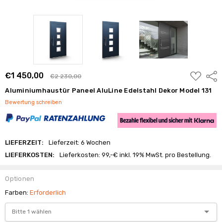
ZUR
€1 450,00
Frei
€2 230,00
WUNSCHL
HINZUFÜ
Aluminiumhaustür Paneel AluLine Edelstahl Dekor Model 131
Bewertung schreiben
LIEFERZEIT:
Lieferzeit: 6 Wochen
LIEFERKOSTEN:
Lieferkosten: 99,-€ inkl. 19% MwSt. pro Bestellung.
Optionen
Farben:
Erforderlich