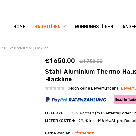
HOME
IMPRESSUM
ÜBER UNS
KONTAKT
HAUSTÜREN
WOHNUNGSTÜREN
ANGE
ic DS82 Modell M63 Blackline
€1 650,00
€1 730,00
Stahl-Aluminium Thermo Haus
Blackline
(Noch keine Bewertungen)
Bewertu
LIEFERZEIT:
4-5 Wochen (mit Seitenteil oder O
LIEFERKOSTEN:
99,-€ inkl. 19% MwSt. pro Beste
Farbe wählen:
Erforderlich