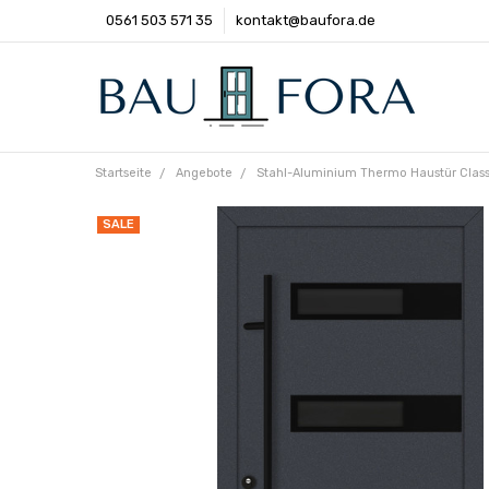
0561 503 571 35
kontakt@baufora.de
Startseite
Angebote
Stahl-Aluminium Thermo Haustür Class
SALE