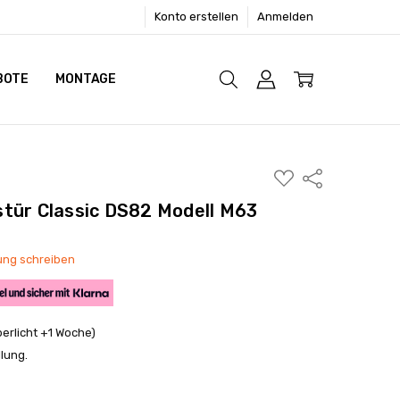
Konto erstellen
Anmelden
BOTE
MONTAGE
ZUR
Freigeben
WUNSCHLISTE
HINZUFÜGEN
tür Classic DS82 Modell M63
ng schreiben
berlicht +1 Woche)
llung.