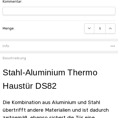
Kommentar:
Aktueller
MENGE VON UNDEF
MENGE
Menge:
Lagerbestand:
Info
Beschreibung
Stahl-Aluminium Thermo
Haustür DS82
Die Kombination aus Aluminium und Stahl
übertrifft andere Materialien und ist dadurch
zeitgemäß, ebenso sichert die Tür eine