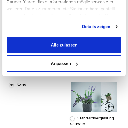
Partner führen diese Informationen möglicherweise mit
weiteren Daten zusammen, die Sie ihnen bereitgestellt
haben oder die sie im Rahmen Ihrer Nutzung der Dienste
gesammelt haben.
Details zeigen
Seitenteil rechts, innen
Seitenteil rechts, innen
und außen
und außen
Verbundsicherheitsglas
Verbundsicherheitsglas
Alle zulassen
VSG, 1000mm-1090mm
VSG, 1100mm-1190mm
+ 1.170,00 €
+ 1.260,00 €
Anpassen
Seitenteil Glas:
Keine
Standardverglasung
Satinato