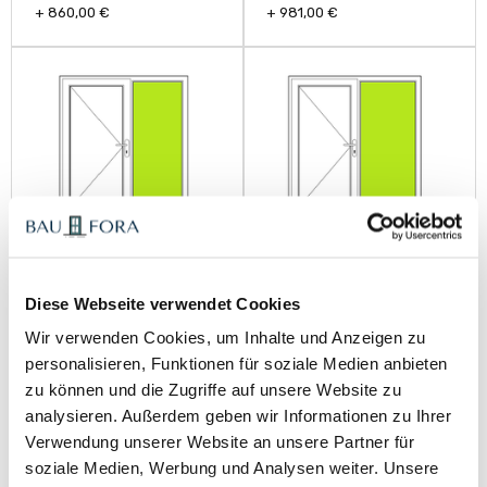
+ 860,00 €
+ 981,00 €
Seitenteil rechts, innen
Seitenteil rechts, innen
und außen
und außen
Verbundsicherheitsglas
Verbundsicherheitsglas
Diese Webseite verwendet Cookies
VSG, 800mm-890mm
VSG, 900mm-990mm
Wir verwenden Cookies, um Inhalte und Anzeigen zu
+ 1.050,00 €
+ 1.090,00 €
personalisieren, Funktionen für soziale Medien anbieten
zu können und die Zugriffe auf unsere Website zu
analysieren. Außerdem geben wir Informationen zu Ihrer
Verwendung unserer Website an unsere Partner für
soziale Medien, Werbung und Analysen weiter. Unsere